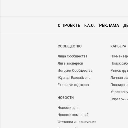
О ПРОЕКТЕ
F.A.Q.
РЕКЛАМА
Д
CООБЩЕСТВО
КАРЬЕРА
Лица Сообщества
HR-менед
Лига экспертов
Поиск раб
История Сообщества
Рынок тру
Журнал Executive.ru
Личная эф
Executive отдыхает
Планирова
Управленч
НОВОСТИ
Справочн
Новости дня
Новости компаний
Отставки и назначения