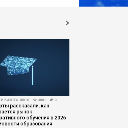
ГИ БИЗНЕС-ШКОЛ
3001
0
КОРПОРАТИВНАЯ ПРАКТИКА
рты рассказали, как
Как топ-менеджеру 
вается рынок
жить в изоляции
ративного обучения в 2026
 Новости образования