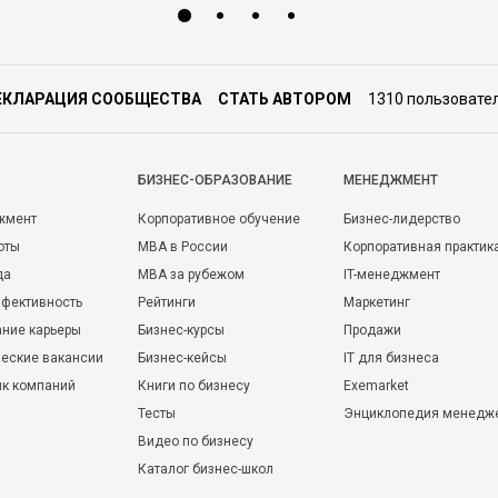
ЕКЛАРАЦИЯ СООБЩЕСТВА
СТАТЬ АВТОРОМ
1310 пользовате
БИЗНЕС-ОБРАЗОВАНИЕ
МЕНЕДЖМЕНТ
жмент
Корпоративное обучение
Бизнес-лидерство
оты
MBA в России
Корпоративная практик
да
MBA за рубежом
IT-менеджмент
фективность
Рейтинги
Маркетинг
ние карьеры
Бизнес-курсы
Продажи
еские вакансии
Бизнес-кейсы
IT для бизнеса
ик компаний
Книги по бизнесу
Exemarket
Тесты
Энциклопедия менедж
Видео по бизнесу
Каталог бизнес-школ