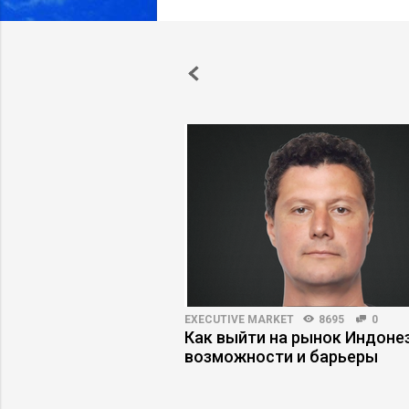
4153
13
EXECUTIVE MARKET
8695
0
нтик, почтальон – три
Как выйти на рынок Индонез
ма персонала
возможности и барьеры