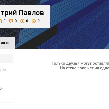
трий
Павлов
0
0
0
0
такты
Только друзья могут оставля
На стене пока нет ни одн
ьное
р