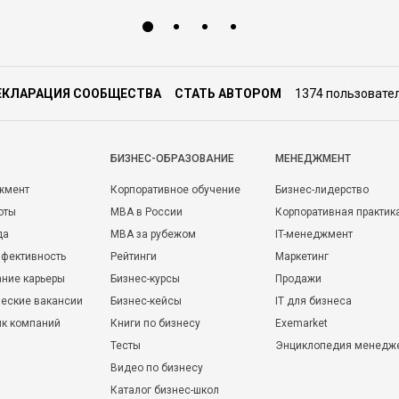
ЕКЛАРАЦИЯ СООБЩЕСТВА
СТАТЬ АВТОРОМ
1374 пользовате
БИЗНЕС-ОБРАЗОВАНИЕ
МЕНЕДЖМЕНТ
жмент
Корпоративное обучение
Бизнес-лидерство
оты
MBA в России
Корпоративная практик
да
MBA за рубежом
IT-менеджмент
фективность
Рейтинги
Маркетинг
ние карьеры
Бизнес-курсы
Продажи
еские вакансии
Бизнес-кейсы
IT для бизнеса
ик компаний
Книги по бизнесу
Exemarket
Тесты
Энциклопедия менедж
Видео по бизнесу
Каталог бизнес-школ