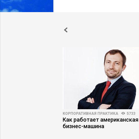
АРЬЕРЫ
6244
50
КОРПОРАТИВНАЯ ПРАКТИКА
5733
 руководитель
Как работает американская
ильный выбор
бизнес-машина