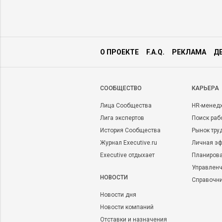
О ПРОЕКТЕ
F.A.Q.
РЕКЛАМА
Д
CООБЩЕСТВО
КАРЬЕРА
Лица Сообщества
HR-менед
Лига экспертов
Поиск раб
История Сообщества
Рынок тру
Журнал Executive.ru
Личная эф
Executive отдыхает
Планирова
Управленч
НОВОСТИ
Справочн
Новости дня
Новости компаний
Отставки и назначения