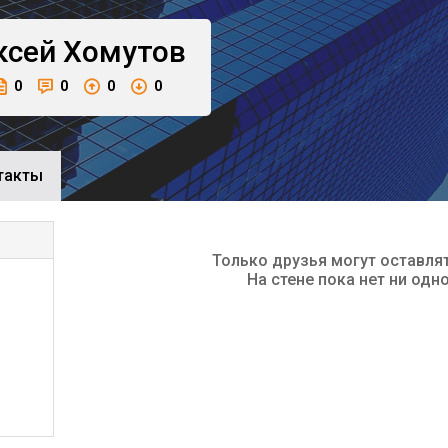
ксей
Хомутов
0
0
0
0
такты
Только друзья могут оставля
На стене пока нет ни одн