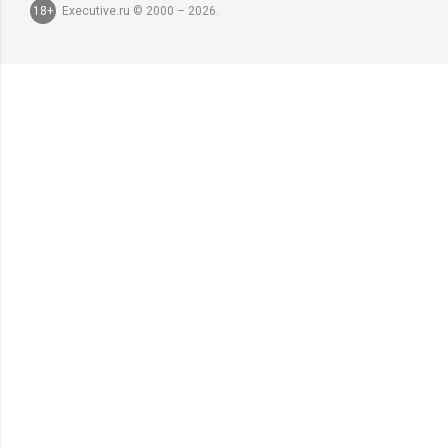
18+
Executive.ru © 2000 – 2026.