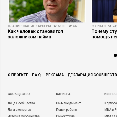
ПЛАНИРОВАНИЕ КАРЬЕРЫ
5100
66
ЖУРНАЛ
74
ри
Как человек становится
Почему ст
заложником найма
помощь не
О ПРОЕКТЕ
F.A.Q.
РЕКЛАМА
ДЕКЛАРАЦИЯ СООБЩЕСТВ
CООБЩЕСТВО
КАРЬЕРА
БИЗНЕС
Лица Сообщества
HR-менеджмент
Корпора
Лига экспертов
Поиск работы
MBA в Р
История Сообщества
Рынок труда
MBA за 