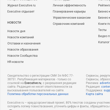
Журнал Executive.ru
Личная эффективность
Рейтинг
Executive отдыхает
Планирование карьеры
Бизнес-
Управленческие вакансии
Бизнес-
НОВОСТИ
Справочник компаний
Книги п
Тесты
Новости дня
Видео п
Новости компаний
Каталог
Отставки и назначения
Новости образования
Новости Сообщества
HR-новости
Свидетельство о регистрации СМИ Эл NФС 77-
Сервисы, рекрут
38751. Републикация материалов - только со
Сервисы, образ
ссылкой на
Executive.ru
, с разрешения редакции
Реклама:
adverti
сайта. Редакция не несет ответственности за
Редакция:
conten
высказывания пользователей на сайте.
Поддержка:
supp
Политика обработки персональных данных
Карта сайта
Executive.ru – краудсорсинговый проект, 80% текстов созданы участни
оспорить логику повествования, уточнить цифры и факты, обращайтесь 