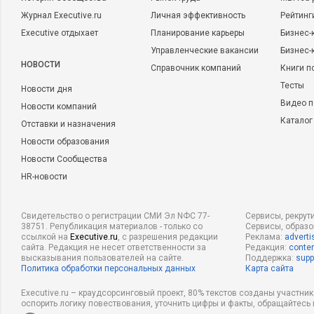
Журнал Executive.ru
Личная эффективность
Рейтинг
Executive отдыхает
Планирование карьеры
Бизнес-
Управленческие вакансии
Бизнес-
НОВОСТИ
Справочник компаний
Книги п
Тесты
Новости дня
Видео п
Новости компаний
Каталог
Отставки и назначения
Новости образования
Новости Сообщества
HR-новости
Свидетельство о регистрации СМИ Эл NФС 77-
Сервисы, рекрут
38751. Републикация материалов - только со
Сервисы, образ
ссылкой на
Executive.ru
, с разрешения редакции
Реклама:
adverti
сайта. Редакция не несет ответственности за
Редакция:
conten
высказывания пользователей на сайте.
Поддержка:
supp
Политика обработки персональных данных
Карта сайта
Executive.ru – краудсорсинговый проект, 80% текстов созданы участни
оспорить логику повествования, уточнить цифры и факты, обращайтесь 