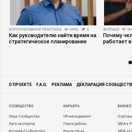
КОРПОРАТИВНАЯ ПРАКТИКА
4995
3
ЖУРНАЛ
39
Как руководителю найти время на
Почему че
стратегическое планирование
работает в
О ПРОЕКТЕ
F.A.Q.
РЕКЛАМА
ДЕКЛАРАЦИЯ СООБЩЕСТВ
CООБЩЕСТВО
КАРЬЕРА
БИЗНЕС
Лица Сообщества
HR-менеджмент
Корпора
Лига экспертов
Поиск работы
MBA в Р
История Сообщества
Рынок труда
MBA за 