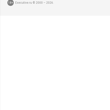
18+
Executive.ru © 2000 – 2026.