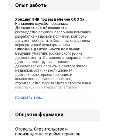
Опыт работы
Холдинг ПИК подразделение ООО Эксперт Сервис
Начальник службы персонала
Должностные обязанности:
руководство службой персонала компании,
разработка кадровой политики, контроль
документооборота, работа над созданием
корпоративной культуры и проч.
Описание деятельности компании:
Ведущий участник российского рынка
девелопмента. Основными направлениями
деятельности группы являются
девелоперские проекты в секторе жилой
недвижимости, инвестиционная
деятельность, проектирование и
комплексное ведение проектов,
строительство, производство строительных
конструкций и материалов, а также
управление жилищным фондом. В группу
входит свыше 100 организаций, в которых
показать все…
работает более 14000 сотрудников. Группа
ПИК обладает техническим и
интеллектуальным потенциалом,
узнаваемым брендом, а также обширным
Общая информация
земельным банком в разных регионах
России. 2 февраля 2008 в группе ПИК
появилось еще одно подразделение ООО
Отрасль: Строительство и
Эксперт Сервис это крупный проект по
производство стройматериалов
обслуживанию Группы ПИК по