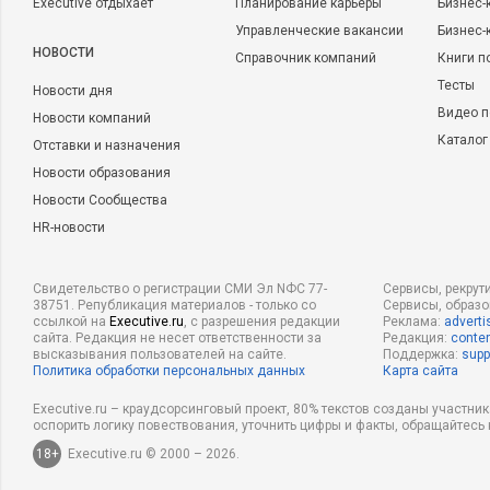
Executive отдыхает
Планирование карьеры
Бизнес-
Управленческие вакансии
Бизнес-
НОВОСТИ
Справочник компаний
Книги п
Тесты
Новости дня
Видео п
Новости компаний
Каталог
Отставки и назначения
Новости образования
Новости Сообщества
HR-новости
Свидетельство о регистрации СМИ Эл NФС 77-
Сервисы, рекрут
38751. Републикация материалов - только со
Сервисы, образ
ссылкой на
Executive.ru
, с разрешения редакции
Реклама:
adverti
сайта. Редакция не несет ответственности за
Редакция:
conten
высказывания пользователей на сайте.
Поддержка:
supp
Политика обработки персональных данных
Карта сайта
Executive.ru – краудсорсинговый проект, 80% текстов созданы участни
оспорить логику повествования, уточнить цифры и факты, обращайтесь 
18+
Executive.ru © 2000 – 2026.