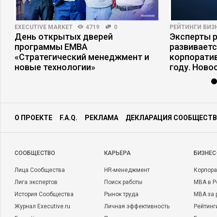
EXECUTIVE MARKET
4719
0
РЕЙТИНГИ БИЗ
–
День открытых дверей
Эксперты р
программы ЕМВА
развивает
«Стратегический менеджмент и
корпоратив
новые технологии»
году. Ново
О ПРОЕКТЕ
F.A.Q.
РЕКЛАМА
ДЕКЛАРАЦИЯ СООБЩЕСТВ
CООБЩЕСТВО
КАРЬЕРА
БИЗНЕС
Лица Сообщества
HR-менеджмент
Корпора
Лига экспертов
Поиск работы
MBA в Р
История Сообщества
Рынок труда
MBA за 
Журнал Executive.ru
Личная эффективность
Рейтинг