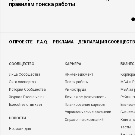
правилам поиска работы
О ПРОЕКТЕ
F.A.Q.
РЕКЛАМА
ДЕКЛАРАЦИЯ СООБЩЕСТВ
CООБЩЕСТВО
КАРЬЕРА
БИЗНЕС
Лица Сообщества
HR-менеджмент
Корпора
Лига экспертов
Поиск работы
MBA в Р
История Сообщества
Рынок труда
MBA за 
Журнал Executive.ru
Личная эффективность
Рейтинг
Executive отдыхает
Планирование карьеры
Бизнес-
Управленческие вакансии
Бизнес-
НОВОСТИ
Справочник компаний
Книги п
Тесты
Новости дня
Видео п