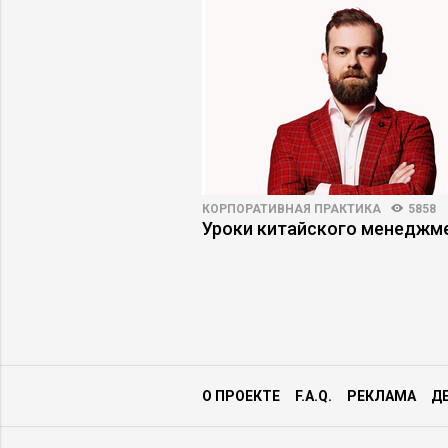
273
КОРПОРАТИВНАЯ ПРАКТИКА
5858
енты скрывают
Уроки китайского менеджм
осетей
О ПРОЕКТЕ
F.A.Q.
РЕКЛАМА
Д