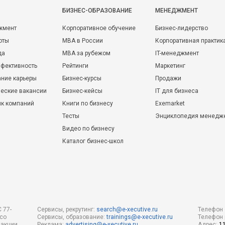
БИЗНЕС-ОБРАЗОВАНИЕ
МЕНЕДЖМЕНТ
жмент
Корпоративное обучение
Бизнес-лидерство
оты
MBA в России
Корпоративная практик
да
MBA за рубежом
IT-менеджмент
фективность
Рейтинги
Маркетинг
ние карьеры
Бизнес-курсы
Продажи
еские вакансии
Бизнес-кейсы
IT для бизнеса
ик компаний
Книги по бизнесу
Exemarket
Тесты
Энциклопедия менедж
Видео по бизнесу
Каталог бизнес-школ
 77-
Сервисы, рекрутинг:
search@e-xecutive.ru
Телефон 
 со
Сервисы, образование:
trainings@e-xecutive.ru
Телефон 
дакции
Реклама:
advertising@e-xecutive.ru
Адрес:
1