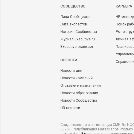
CООБЩЕСТВО
КАРЬЕРА
Лица Сообщества
HR-менед
Лига экспертов
Поиск раб
История Сообщества
Рынок тру
Журнал Executive.ru
Личная эф
Executive отдыхает
Планирова
Управленч
НОВОСТИ
Справочн
Новости дня
Новости компаний
Отставки и назначения
Новости образования
Новости Сообщества
HR-новости
Свидетельство о регистрации СМИ Эл NФС
38751. Републикация материалов - только
ссылкой на
Executive.ru
, с разрешения ре