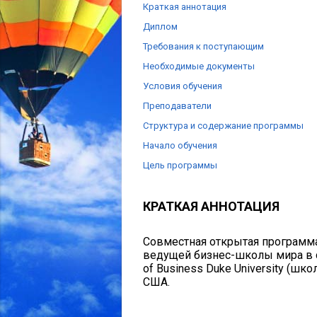
Краткая аннотация
Диплом
Требования к поступающим
Необходимые документы
Условия обучения
Преподаватели
Структура и содержание программы
Начало обучения
Цель программы
КРАТКАЯ АННОТАЦИЯ
Совместная открытая програм
ведущей бизнес-школы мира в с
of Business Duke University (шк
США.