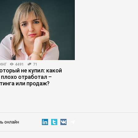
ИНГ
4491
71
HR-МЕНЕДЖМЕНТ
3347
который не купил: какой
Как нанять звездног
 плохо отработал –
и не пожалеть об эт
тинга или продаж?
ль онлайн