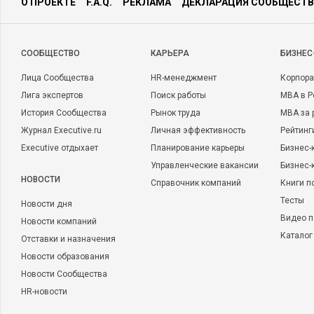
О ПРОЕКТЕ
F.A.Q.
РЕКЛАМА
ДЕКЛАРАЦИЯ СООБЩЕСТВ
CООБЩЕСТВО
КАРЬЕРА
БИЗНЕС
Лица Сообщества
HR-менеджмент
Корпора
Лига экспертов
Поиск работы
MBA в Р
История Сообщества
Рынок труда
MBA за 
Журнал Executive.ru
Личная эффективность
Рейтинг
Executive отдыхает
Планирование карьеры
Бизнес-
Управленческие вакансии
Бизнес-
НОВОСТИ
Справочник компаний
Книги п
Тесты
Новости дня
Видео п
Новости компаний
Каталог
Отставки и назначения
Новости образования
Новости Сообщества
HR-новости