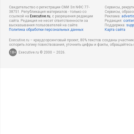
Свидетельство о регистрации СМИ Эл NФС 77-
Сервисы, рекрут
38751. Републикация материалов - только со
Сервисы, образ
ссылкой на
Executive.ru
, с разрешения редакции
Реклама:
adverti
сайта. Редакция не несет ответственности за
Редакция:
conten
высказывания пользователей на сайте.
Поддержка:
supp
Политика обработки персональных данных
Карта сайта
Executive.ru – краудсорсинговый проект, 80% текстов созданы участни
оспорить логику повествования, уточнить цифры и факты, обращайтесь 
18+
Executive.ru © 2000 – 2026.