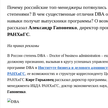
Почему российские топ-менеджеры потянулись 
степенями? В чем существенные отличия DBA
навыки получат выпускники программы? О во
Александр Гапоненко
рассказал
, директор пр
РАНХиГС
.
На правах рекламы
В России степень DBA – Doctor of business administration – е
должному признанию, вызывая в кругу успешных управленц
Институте бизнеса и делового админис
программе DBA в
РАНХиГС
, ее возможностях и структуре корреспонденту Ц
Кире Горьковец
РАНХиГС
рассказал директор программы
менеджмента ИБДА РАНХиГС, доктор экономических наук,
Гапоненко
.