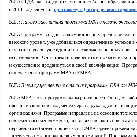
А.Г.:
ИБДА, как лидер отечественного бизнес-образования, 
программу «Доктор делового админ
с 2014 года запустил
К.Г.:
На кого рассчитана
программа DBA в первую очередь
А.Г.:
Программа создана для амбициозных представителей 
высокого уровня, уже добившихся определенных успехов в 
слушатели реализуют один или несколько успешных проект
исследованию. Они стремятся закрепить и повысить свои п
и существенно продвинуться в своей квалификации. Прог
отличается от программ МВА и ЕМВА.
К.Г.:
В чем
существенные отличия программы DBA
от МВА
А.Г.:
МВА – это программа карьерного роста. Она дает набо
обеспечивающих выход менеджера на руководящие позиции
организациями. Программа направлена на освоение технол
современного менеджмента, позволяет овладеть навыками 
персоналом и бизнес-процессами. ЕМВА ориентирована на 
лидерского потенциала первых лиц компаний. Программа по