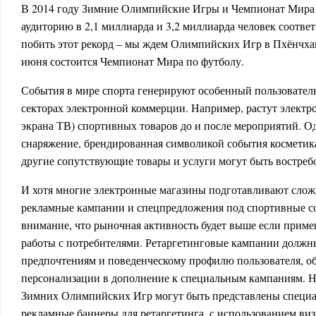
В 2014 году Зимние Олимпийские Игры и Чемпионат Мира 
аудиторию в 2,1 миллиарда и 3,2 миллиарда человек соответ
побить этот рекорд – мы ждем Олимпийских Игр в Пхёнчхан
июня состоится Чемпионат Мира по футболу.
События в мире спорта генерируют особенный пользовател
секторах электронной коммерции. Например, растут электр
экрана ТВ) спортивных товаров до и после мероприятий. Од
снаряжение, брендированная символикой события косметика
другие сопутствующие товары и услуги могут быть востреб
И хотя многие электронные магазины подготавливают сло
рекламные кампании и спецпредложения под спортивные со
внимание, что рыночная активность будет выше если прим
работы с потребителями. Ретаргетинговые кампании должн
предпочтениям и поведенческому профилю пользователя, о
персонализации в дополнение к специальным кампаниям. Н
Зимних Олимпийских Игр могут быть представлены специ
рекламные баннеры для ретаргетинга, с использованием ви