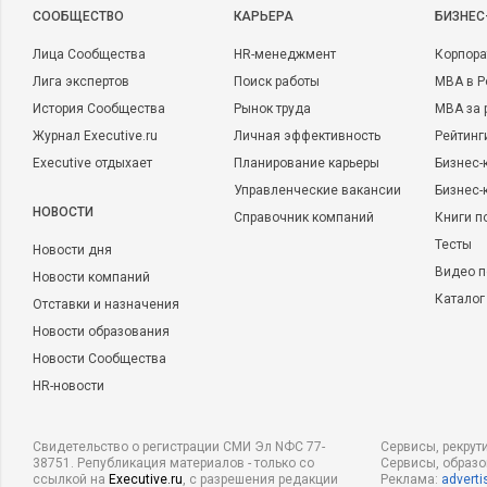
CООБЩЕСТВО
КАРЬЕРА
БИЗНЕС
Лица Сообщества
HR-менеджмент
Корпора
Лига экспертов
Поиск работы
MBA в Р
История Сообщества
Рынок труда
MBA за 
Журнал Executive.ru
Личная эффективность
Рейтинг
Executive отдыхает
Планирование карьеры
Бизнес-
Управленческие вакансии
Бизнес-
НОВОСТИ
Справочник компаний
Книги п
Тесты
Новости дня
Видео п
Новости компаний
Каталог
Отставки и назначения
Новости образования
Новости Сообщества
HR-новости
Свидетельство о регистрации СМИ Эл NФС 77-
Сервисы, рекрут
38751. Републикация материалов - только со
Сервисы, образ
ссылкой на
Executive.ru
, с разрешения редакции
Реклама:
adverti