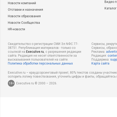
Видео п
Новости компаний
Каталог
Отставки и назначения
Новости образования
Новости Сообщества
HR-новости
Свидетельство о регистрации СМИ Эл NФС 77-
Сервисы, рекрут
38751. Републикация материалов - только со
Сервисы, образ
ссылкой на
Executive.ru
, с разрешения редакции
Реклама:
adverti
сайта. Редакция не несет ответственности за
Редакция:
conten
высказывания пользователей на сайте.
Поддержка:
supp
Политика обработки персональных данных
Карта сайта
Executive.ru – краудсорсинговый проект, 80% текстов созданы участни
оспорить логику повествования, уточнить цифры и факты, обращайтесь 
18+
Executive.ru © 2000 – 2026.