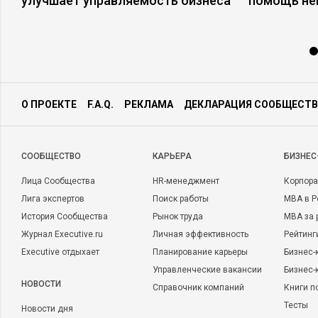
улучшает управляемость бизнеса
помощь не
О ПРОЕКТЕ
F.A.Q.
РЕКЛАМА
ДЕКЛАРАЦИЯ СООБЩЕСТВ
CООБЩЕСТВО
КАРЬЕРА
БИЗНЕС
Лица Сообщества
HR-менеджмент
Корпора
Лига экспертов
Поиск работы
MBA в Р
История Сообщества
Рынок труда
MBA за 
Журнал Executive.ru
Личная эффективность
Рейтинг
Executive отдыхает
Планирование карьеры
Бизнес-
Управленческие вакансии
Бизнес-
НОВОСТИ
Справочник компаний
Книги п
Тесты
Новости дня