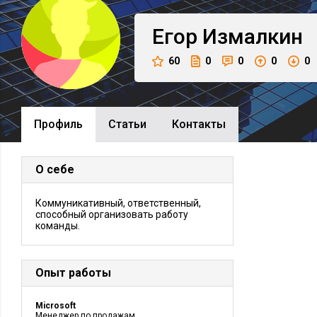
Егор
Измалкин
60
0
0
0
0
Профиль
Cтатьи
Контакты
О себе
Коммуникативный, ответственный,
способный организовать работу
команды.
Опыт работы
Microsoft
Менеджер по продажам