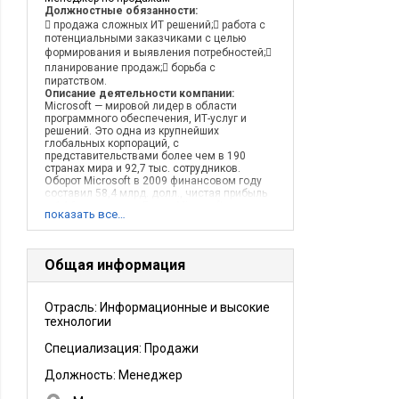
Должностные обязанности:
 продажа сложных ИТ решений; работа с
потенциальными заказчиками с целью
формирования и выявления потребностей;
планирование продаж; борьба с
пиратством.
Описание деятельности компании:
Microsoft — мировой лидер в области
программного обеспечения, ИТ-услуг и
решений. Это одна из крупнейших
глобальных корпораций, с
представительствами более чем в 190
странах мира и 92,7 тыс. сотрудников.
Оборот Microsoft в 2009 финансовом году
составил 58,4 млрд. долл., чистая прибыль
— 14,6 млрд. долл. Бренд Microsoft один из
показать все…
самых сильных и дорогих в мире — согласно
исследованию Best Global Brands 2009, его
ценность составляет более 56 млрд. долл.
Общая информация
Отрасль: Информационные и высокие
технологии
Специализация: Продажи
Должность:
Менеджер