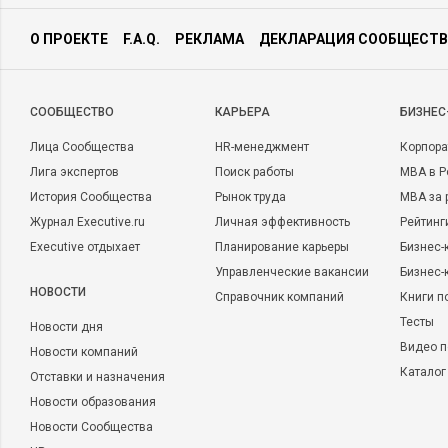
О ПРОЕКТЕ
F.A.Q.
РЕКЛАМА
ДЕКЛАРАЦИЯ СООБЩЕСТВ
CООБЩЕСТВО
КАРЬЕРА
БИЗНЕС
Лица Сообщества
HR-менеджмент
Корпора
Лига экспертов
Поиск работы
MBA в Р
История Сообщества
Рынок труда
MBA за 
Журнал Executive.ru
Личная эффективность
Рейтинг
Executive отдыхает
Планирование карьеры
Бизнес-
Управленческие вакансии
Бизнес-
НОВОСТИ
Справочник компаний
Книги п
Тесты
Новости дня
Видео п
Новости компаний
Каталог
Отставки и назначения
Новости образования
Новости Сообщества