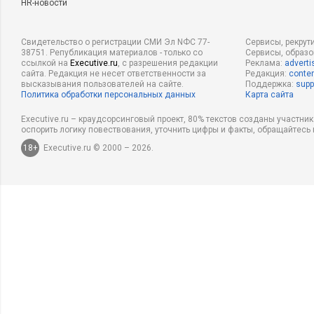
HR-новости
Свидетельство о регистрации СМИ Эл NФС 77-
Сервисы, рекрут
38751. Републикация материалов - только со
Сервисы, образ
ссылкой на
Executive.ru
, с разрешения редакции
Реклама:
adverti
сайта. Редакция не несет ответственности за
Редакция:
conten
высказывания пользователей на сайте.
Поддержка:
supp
Политика обработки персональных данных
Карта сайта
Executive.ru – краудсорсинговый проект, 80% текстов созданы участни
оспорить логику повествования, уточнить цифры и факты, обращайтесь 
18+
Executive.ru © 2000 – 2026.