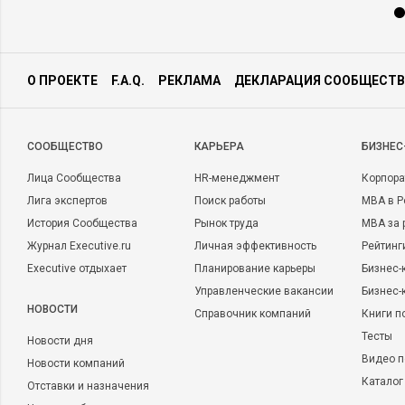
О ПРОЕКТЕ
F.A.Q.
РЕКЛАМА
ДЕКЛАРАЦИЯ СООБЩЕСТВ
CООБЩЕСТВО
КАРЬЕРА
БИЗНЕС
Лица Сообщества
HR-менеджмент
Корпора
Лига экспертов
Поиск работы
MBA в Р
История Сообщества
Рынок труда
MBA за 
Журнал Executive.ru
Личная эффективность
Рейтинг
Executive отдыхает
Планирование карьеры
Бизнес-
Управленческие вакансии
Бизнес-
НОВОСТИ
Справочник компаний
Книги п
Тесты
Новости дня
Видео п
Новости компаний
Каталог
Отставки и назначения