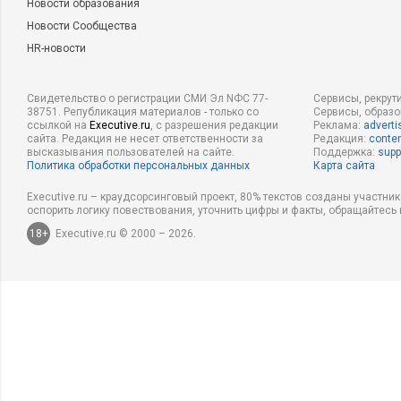
Новости образования
Новости Сообщества
HR-новости
Свидетельство о регистрации СМИ Эл NФС 77-
Сервисы, рекрут
38751. Републикация материалов - только со
Сервисы, образ
ссылкой на
Executive.ru
, с разрешения редакции
Реклама:
adverti
сайта. Редакция не несет ответственности за
Редакция:
conten
высказывания пользователей на сайте.
Поддержка:
supp
Политика обработки персональных данных
Карта сайта
Executive.ru – краудсорсинговый проект, 80% текстов созданы участни
оспорить логику повествования, уточнить цифры и факты, обращайтесь 
18+
Executive.ru © 2000 – 2026.