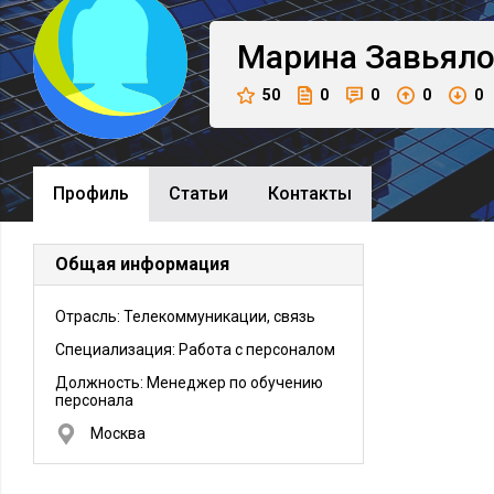
Марина
Завьял
50
0
0
0
0
Профиль
Cтатьи
Контакты
Общая информация
Отрасль: Телекоммуникации, связь
Специализация: Работа с персоналом
Должность:
Менеджер по обучению
персонала
Москва