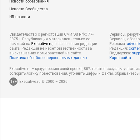
Новости образования
Новости Сообщества
HR-новости
Свидетельство о регистрации СМИ Эл NФС 77-
Сервисы, рекрут
38751. Републикация материалов - только со
Сервисы, образ
ссылкой на
Executive.ru
, с разрешения редакции
Реклама:
adverti
сайта. Редакция не несет ответственности за
Редакция:
conten
высказывания пользователей на сайте.
Поддержка:
supp
Политика обработки персональных данных
Карта сайта
Executive.ru – краудсорсинговый проект, 80% текстов созданы участни
оспорить логику повествования, уточнить цифры и факты, обращайтесь 
18+
Executive.ru © 2000 – 2026.