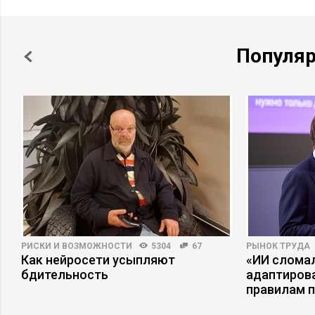
Популя
РИСКИ И ВОЗМОЖНОСТИ
5304
67
РЫНОК ТРУДА
Как нейросети усыпляют
«ИИ сломал
бдительность
адаптиров
правилам 