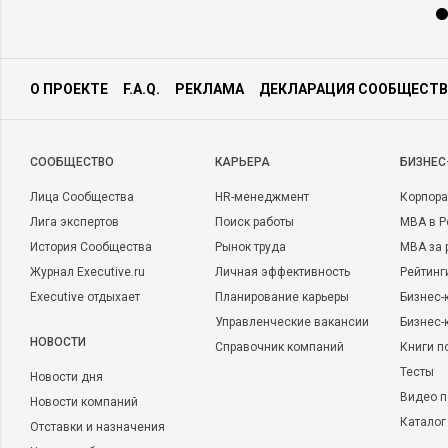
О ПРОЕКТЕ
F.A.Q.
РЕКЛАМА
ДЕКЛАРАЦИЯ СООБЩЕСТВ
CООБЩЕСТВО
КАРЬЕРА
БИЗНЕС
Лица Сообщества
HR-менеджмент
Корпора
Лига экспертов
Поиск работы
MBA в Р
История Сообщества
Рынок труда
MBA за 
Журнал Executive.ru
Личная эффективность
Рейтинг
Executive отдыхает
Планирование карьеры
Бизнес-
Управленческие вакансии
Бизнес-
НОВОСТИ
Справочник компаний
Книги п
Тесты
Новости дня
Видео п
Новости компаний
Каталог
Отставки и назначения