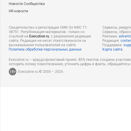
Новости Сообщества
HR-новости
Свидетельство о регистрации СМИ Эл NФС 77-
Сервисы, рекрут
38751. Републикация материалов - только со
Сервисы, образ
ссылкой на
Executive.ru
, с разрешения редакции
Реклама:
adverti
сайта. Редакция не несет ответственности за
Редакция:
conten
высказывания пользователей на сайте.
Поддержка:
supp
Политика обработки персональных данных
Карта сайта
Executive.ru – краудсорсинговый проект, 80% текстов созданы участни
оспорить логику повествования, уточнить цифры и факты, обращайтесь 
18+
Executive.ru © 2000 – 2026.