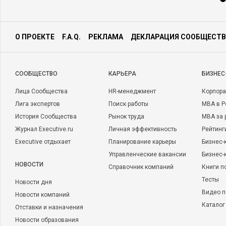
О ПРОЕКТЕ
F.A.Q.
РЕКЛАМА
ДЕКЛАРАЦИЯ СООБЩЕСТВ
CООБЩЕСТВО
КАРЬЕРА
БИЗНЕС
Лица Сообщества
HR-менеджмент
Корпора
Лига экспертов
Поиск работы
MBA в Р
История Сообщества
Рынок труда
MBA за 
Журнал Executive.ru
Личная эффективность
Рейтинг
Executive отдыхает
Планирование карьеры
Бизнес-
Управленческие вакансии
Бизнес-
НОВОСТИ
Справочник компаний
Книги п
Тесты
Новости дня
Видео п
Новости компаний
Каталог
Отставки и назначения
Новости образования