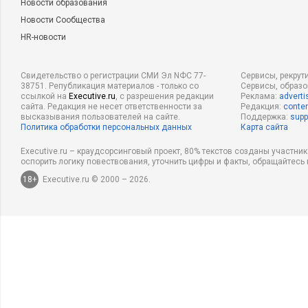
Новости образования
Новости Сообщества
HR-новости
Свидетельство о регистрации СМИ Эл NФС 77-
Сервисы, рекрут
38751. Републикация материалов - только со
Сервисы, образ
ссылкой на
Executive.ru
, с разрешения редакции
Реклама:
adverti
сайта. Редакция не несет ответственности за
Редакция:
conten
высказывания пользователей на сайте.
Поддержка:
supp
Политика обработки персональных данных
Карта сайта
Executive.ru – краудсорсинговый проект, 80% текстов созданы участни
оспорить логику повествования, уточнить цифры и факты, обращайтесь 
18+
Executive.ru © 2000 – 2026.