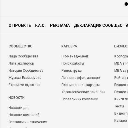
О ПРОЕКТЕ
F.A.Q.
РЕКЛАМА
ДЕКЛАРАЦИЯ СООБЩЕСТВ
CООБЩЕСТВО
КАРЬЕРА
БИЗНЕС
Лица Сообщества
HR-менеджмент
Корпора
Лига экспертов
Поиск работы
MBA в Р
История Сообщества
Рынок труда
MBA за 
Журнал Executive.ru
Личная эффективность
Рейтинг
Executive отдыхает
Планирование карьеры
Бизнес-
Управленческие вакансии
Бизнес-
НОВОСТИ
Справочник компаний
Книги п
Тесты
Новости дня
Видео п
Новости компаний
Каталог
Отставки и назначения