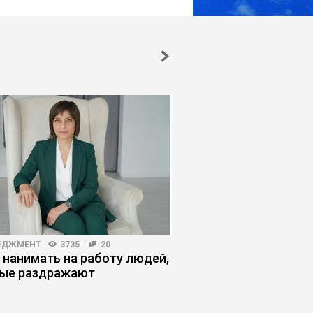
ЕДЖМЕНТ
3735
20
HR-МЕНЕДЖМЕНТ
3879
 нанимать на работу людей,
Соглашатели: как ра
ые раздражают
теми, кто кормит «з