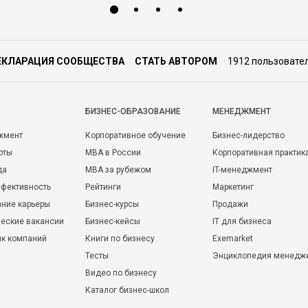
ЕКЛАРАЦИЯ СООБЩЕСТВА
СТАТЬ АВТОРОМ
1912 пользовате
БИЗНЕС-ОБРАЗОВАНИЕ
МЕНЕДЖМЕНТ
жмент
Корпоративное обучение
Бизнес-лидерство
оты
MBA в России
Корпоративная практик
да
MBA за рубежом
IT-менеджмент
фективность
Рейтинги
Маркетинг
ние карьеры
Бизнес-курсы
Продажи
еские вакансии
Бизнес-кейсы
IT для бизнеса
ик компаний
Книги по бизнесу
Exemarket
Тесты
Энциклопедия менедж
Видео по бизнесу
Каталог бизнес-школ