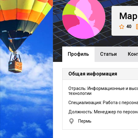
Мар
40
Профиль
Cтатьи
Кон
Общая информация
Отрасль: Информационные и выс
технологии
Специализация: Работа с персон
Должность:
Менеджер по персон
Пермь