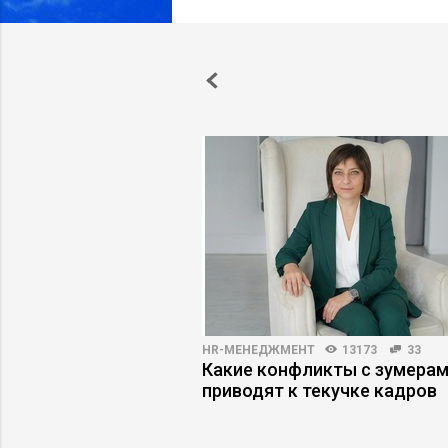
3
61
HR-МЕНЕДЖМЕНТ
13173
33
ь, если покупатели
Какие конфликты с зумера
говаривать
приводят к текучке кадров