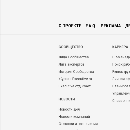
О ПРОЕКТЕ
F.A.Q.
РЕКЛАМА
Д
CООБЩЕСТВО
КАРЬЕРА
Лица Сообщества
HR-менед
Лига экспертов
Поиск раб
История Сообщества
Рынок тру
Журнал Executive.ru
Личная эф
Executive отдыхает
Планирова
Управленч
НОВОСТИ
Справочн
Новости дня
Новости компаний
Отставки и назначения