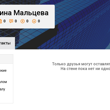
ина
Мальцева
0
0
0
0
такты
Только друзья могут оставля
На стене пока нет ни одн
окие
алом
алу