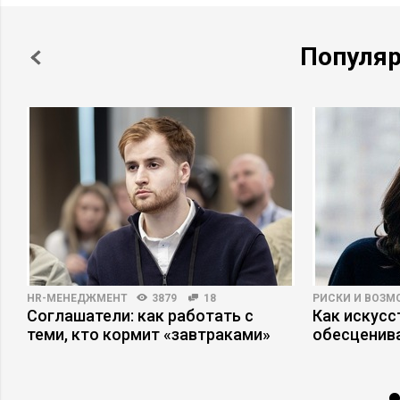
Популя
HR-МЕНЕДЖМЕНТ
3879
18
РИСКИ И ВОЗ
Соглашатели: как работать с
Как искусс
теми, кто кормит «завтраками»
обесценива