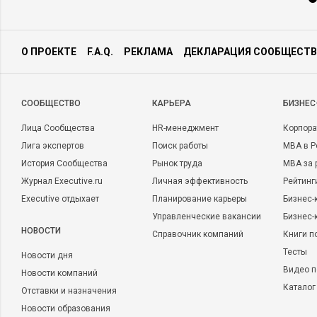
О ПРОЕКТЕ
F.A.Q.
РЕКЛАМА
ДЕКЛАРАЦИЯ СООБЩЕСТВ
CООБЩЕСТВО
КАРЬЕРА
БИЗНЕС
Лица Сообщества
HR-менеджмент
Корпора
Лига экспертов
Поиск работы
MBA в Р
История Сообщества
Рынок труда
MBA за 
Журнал Executive.ru
Личная эффективность
Рейтинг
Executive отдыхает
Планирование карьеры
Бизнес-
Управленческие вакансии
Бизнес-
НОВОСТИ
Справочник компаний
Книги п
Тесты
Новости дня
Видео п
Новости компаний
Каталог
Отставки и назначения
Новости образования