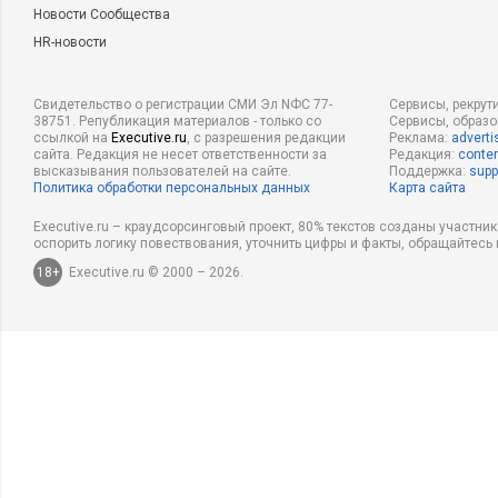
Новости Сообщества
HR-новости
Свидетельство о регистрации СМИ Эл NФС 77-
Сервисы, рекрут
38751. Републикация материалов - только со
Сервисы, образ
ссылкой на
Executive.ru
, с разрешения редакции
Реклама:
adverti
сайта. Редакция не несет ответственности за
Редакция:
conten
высказывания пользователей на сайте.
Поддержка:
supp
Политика обработки персональных данных
Карта сайта
Executive.ru – краудсорсинговый проект, 80% текстов созданы участни
оспорить логику повествования, уточнить цифры и факты, обращайтесь 
18+
Executive.ru © 2000 – 2026.