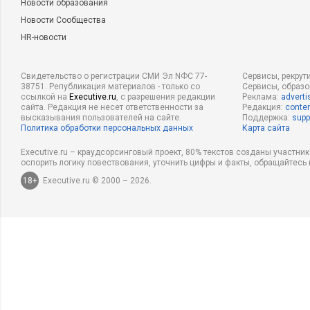
Новости образования
Новости Сообщества
HR-новости
Свидетельство о регистрации СМИ Эл NФС 77-
Сервисы, рекрут
38751. Републикация материалов - только со
Сервисы, образ
ссылкой на
Executive.ru
, с разрешения редакции
Реклама:
adverti
сайта. Редакция не несет ответственности за
Редакция:
conten
высказывания пользователей на сайте.
Поддержка:
supp
Политика обработки персональных данных
Карта сайта
Executive.ru – краудсорсинговый проект, 80% текстов созданы участни
оспорить логику повествования, уточнить цифры и факты, обращайтесь 
18+
Executive.ru © 2000 – 2026.