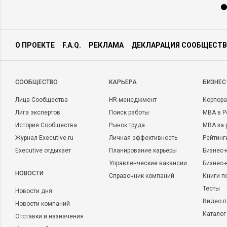
О ПРОЕКТЕ
F.A.Q.
РЕКЛАМА
ДЕКЛАРАЦИЯ СООБЩЕСТВ
CООБЩЕСТВО
КАРЬЕРА
БИЗНЕС
Лица Сообщества
HR-менеджмент
Корпора
Лига экспертов
Поиск работы
MBA в Р
История Сообщества
Рынок труда
MBA за 
Журнал Executive.ru
Личная эффективность
Рейтинг
Executive отдыхает
Планирование карьеры
Бизнес-
Управленческие вакансии
Бизнес-
НОВОСТИ
Справочник компаний
Книги п
Тесты
Новости дня
Видео п
Новости компаний
Каталог
Отставки и назначения