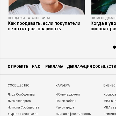
ПРОДАЖИ
4013
61
HR-МЕНЕДЖМЕ
Как продавать, если покупатели
Когда в ув
не хотят разговаривать
виноват р
О ПРОЕКТЕ
F.A.Q.
РЕКЛАМА
ДЕКЛАРАЦИЯ СООБЩЕСТВ
CООБЩЕСТВО
КАРЬЕРА
БИЗНЕС
Лица Сообщества
HR-менеджмент
Корпора
Лига экспертов
Поиск работы
MBA в Р
История Сообщества
Рынок труда
MBA за 
Журнал Executive.ru
Личная эффективность
Рейтинг