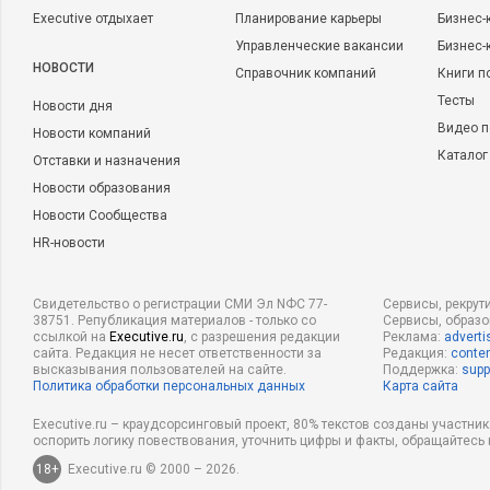
Executive отдыхает
Планирование карьеры
Бизнес-
Управленческие вакансии
Бизнес-
НОВОСТИ
Справочник компаний
Книги п
Тесты
Новости дня
Видео п
Новости компаний
Каталог
Отставки и назначения
Новости образования
Новости Сообщества
HR-новости
Свидетельство о регистрации СМИ Эл NФС 77-
Сервисы, рекрут
38751. Републикация материалов - только со
Сервисы, образ
ссылкой на
Executive.ru
, с разрешения редакции
Реклама:
adverti
сайта. Редакция не несет ответственности за
Редакция:
conten
высказывания пользователей на сайте.
Поддержка:
supp
Политика обработки персональных данных
Карта сайта
Executive.ru – краудсорсинговый проект, 80% текстов созданы участни
оспорить логику повествования, уточнить цифры и факты, обращайтесь 
18+
Executive.ru © 2000 – 2026.