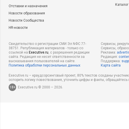
Каталог
Отставки и назначения
Новости образования
Новости Сообщества
HR-новости
Свидетельство о регистрации СМИ Эл NФС 77-
Сервисы, рекрут
38751. Републикация материалов - только со
Сервисы, образ
ссылкой на
Executive.ru
, с разрешения редакции
Реклама:
adverti
сайта. Редакция не несет ответственности за
Редакция:
conten
высказывания пользователей на сайте.
Поддержка:
supp
Политика обработки персональных данных
Карта сайта
Executive.ru – краудсорсинговый проект, 80% текстов созданы участни
оспорить логику повествования, уточнить цифры и факты, обращайтесь 
18+
Executive.ru © 2000 – 2026.