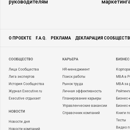
руководителям
маркетинга
О ПРОЕКТЕ
F.A.Q.
РЕКЛАМА
ДЕКЛАРАЦИЯ СООБЩЕСТВ
CООБЩЕСТВО
КАРЬЕРА
БИЗНЕС
Лица Сообщества
HR-менеджмент
Корпора
Лига экспертов
Поиск работы
MBA в Р
История Сообщества
Рынок труда
MBA за 
Журнал Executive.ru
Личная эффективность
Рейтинг
Executive отдыхает
Планирование карьеры
Бизнес-
Управленческие вакансии
Бизнес-
НОВОСТИ
Справочник компаний
Книги п
Тесты
Новости дня
Видео п
Новости компаний