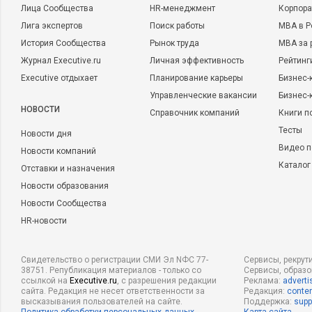
Лица Сообщества
HR-менеджмент
Корпора
Лига экспертов
Поиск работы
MBA в Р
История Сообщества
Рынок труда
MBA за 
Журнал Executive.ru
Личная эффективность
Рейтинг
Executive отдыхает
Планирование карьеры
Бизнес-
Управленческие вакансии
Бизнес-
НОВОСТИ
Справочник компаний
Книги п
Тесты
Новости дня
Видео п
Новости компаний
Каталог
Отставки и назначения
Новости образования
Новости Сообщества
HR-новости
Свидетельство о регистрации СМИ Эл NФС 77-
Сервисы, рекрут
38751. Републикация материалов - только со
Сервисы, образ
ссылкой на
Executive.ru
, с разрешения редакции
Реклама:
adverti
сайта. Редакция не несет ответственности за
Редакция:
conten
высказывания пользователей на сайте.
Поддержка:
supp