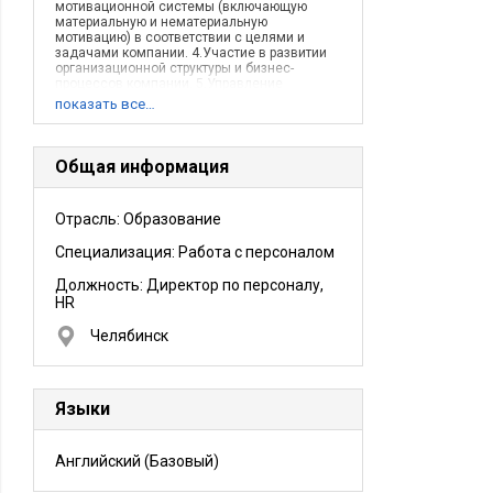
мотивационной системы (включающую
материальную и нематериальную
мотивацию) в соответствии с целями и
задачами компании. 4.Участие в развитии
организационной структуры и бизнес-
процессов компании. 5.Управление
развитием корпоративной культуры
показать все…
(внутрикорпоративные коммуникации,
организация корпоративных мероприятий и
т.д. 6. Обеспечение и развитие
эффективных условий труда через
Общая информация
инфраструктуру компании
(административно-хозяйственное
направление, ИТ-структура)
Отрасль: Образование
Описание деятельности компании:
Компания Умница - лидер на российском
Специализация: Работа с персоналом
рынке развивающих товаров для детей с
рождения. Продукция компании Умница -
Букварь с пелёнок, Мир на ладошке,
Должность:
Директор по персоналу,
Кармашкины книжки и др. - пользуются
HR
спросом во всех уголках России, в странах
ближнего и дальнего зарубежья.
Челябинск
Языки
Английский
(Базовый)