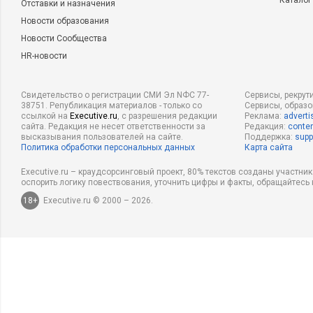
Каталог
Отставки и назначения
Новости образования
Новости Сообщества
HR-новости
Свидетельство о регистрации СМИ Эл NФС 77-
Сервисы, рекрут
38751. Републикация материалов - только со
Сервисы, образ
ссылкой на
Executive.ru
, с разрешения редакции
Реклама:
adverti
сайта. Редакция не несет ответственности за
Редакция:
conten
высказывания пользователей на сайте.
Поддержка:
supp
Политика обработки персональных данных
Карта сайта
Executive.ru – краудсорсинговый проект, 80% текстов созданы участни
оспорить логику повествования, уточнить цифры и факты, обращайтесь 
18+
Executive.ru © 2000 – 2026.