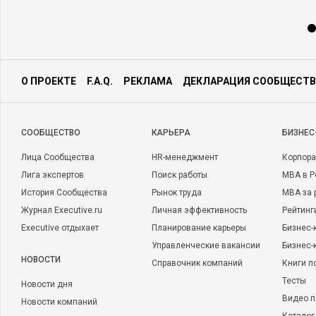
О ПРОЕКТЕ
F.A.Q.
РЕКЛАМА
ДЕКЛАРАЦИЯ СООБЩЕСТВ
CООБЩЕСТВО
КАРЬЕРА
БИЗНЕС
Лица Сообщества
HR-менеджмент
Корпора
Лига экспертов
Поиск работы
MBA в Р
История Сообщества
Рынок труда
MBA за 
Журнал Executive.ru
Личная эффективность
Рейтинг
Executive отдыхает
Планирование карьеры
Бизнес-
Управленческие вакансии
Бизнес-
НОВОСТИ
Справочник компаний
Книги п
Тесты
Новости дня
Видео п
Новости компаний