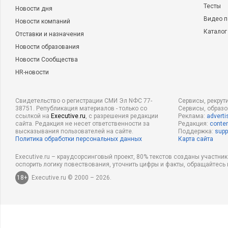
Тесты
Новости дня
Видео п
Новости компаний
Каталог
Отставки и назначения
Новости образования
Новости Сообщества
HR-новости
Свидетельство о регистрации СМИ Эл NФС 77-
Сервисы, рекрут
38751. Републикация материалов - только со
Сервисы, образ
ссылкой на
Executive.ru
, с разрешения редакции
Реклама:
adverti
сайта. Редакция не несет ответственности за
Редакция:
conten
высказывания пользователей на сайте.
Поддержка:
supp
Политика обработки персональных данных
Карта сайта
Executive.ru – краудсорсинговый проект, 80% текстов созданы участни
оспорить логику повествования, уточнить цифры и факты, обращайтесь 
18+
Executive.ru © 2000 – 2026.