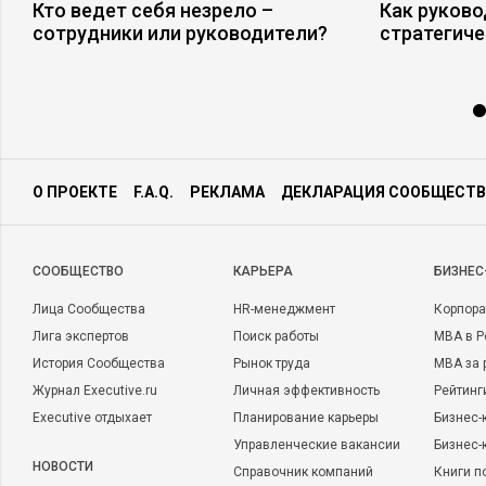
Кто ведет себя незрело –
Как руково
сотрудники или руководители?
стратегиче
О ПРОЕКТЕ
F.A.Q.
РЕКЛАМА
ДЕКЛАРАЦИЯ СООБЩЕСТВ
CООБЩЕСТВО
КАРЬЕРА
БИЗНЕС
Лица Сообщества
HR-менеджмент
Корпора
Лига экспертов
Поиск работы
MBA в Р
История Сообщества
Рынок труда
MBA за 
Журнал Executive.ru
Личная эффективность
Рейтинг
Executive отдыхает
Планирование карьеры
Бизнес-
Управленческие вакансии
Бизнес-
НОВОСТИ
Справочник компаний
Книги п