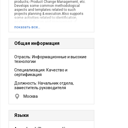
products;- Product Change Management, etc.
Develops some common methodological
aspects and templates related to such
projects planning & execution.Also supports
some activities related to identification,
analysis, definition and improvement of
Product Marketing, Sales and Support
показать все…
processes.
Описание деятельности компании:
Kaspersky Lab is one of the fastest growing IT
security companies worldwide. Today, it is
Общая информация
firmly positioned as one of the world’s top four
leading vendors of endpoint security software.
Kaspersky Lab continues to further improve its
Отрасль: Информационные и высокие
market position, demonstrating significant
технологии
growth in all regions. According to the
company’s 2011 financial results, Kaspersky
Lab’s global revenue grew by 14% compared to
Специализация: Качество и
the previous year and exceeded US $600
сертификация
million.
Должность:
Начальник отдела,
заместитель руководителя
Москва
Языки