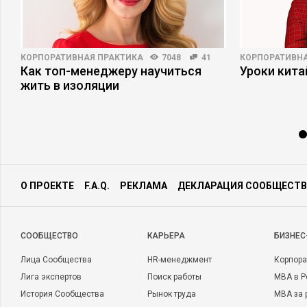
КОРПОРАТИВНАЯ ПРАКТИКА
7048
41
КОРПОРАТИВНА
Как топ-менеджеру научиться
Уроки кит
жить в изоляции
О ПРОЕКТЕ
F.A.Q.
РЕКЛАМА
ДЕКЛАРАЦИЯ СООБЩЕСТВ
CООБЩЕСТВО
КАРЬЕРА
БИЗНЕС
Лица Сообщества
HR-менеджмент
Корпора
Лига экспертов
Поиск работы
MBA в Р
История Сообщества
Рынок труда
MBA за 