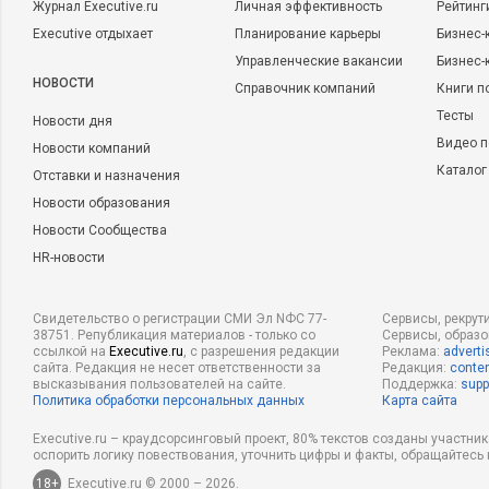
Журнал Executive.ru
Личная эффективность
Рейтинг
Executive отдыхает
Планирование карьеры
Бизнес-
Управленческие вакансии
Бизнес-
НОВОСТИ
Справочник компаний
Книги п
Тесты
Новости дня
Видео п
Новости компаний
Каталог
Отставки и назначения
Новости образования
Новости Сообщества
HR-новости
Свидетельство о регистрации СМИ Эл NФС 77-
Сервисы, рекрут
38751. Републикация материалов - только со
Сервисы, образ
ссылкой на
Executive.ru
, с разрешения редакции
Реклама:
adverti
сайта. Редакция не несет ответственности за
Редакция:
conten
высказывания пользователей на сайте.
Поддержка:
supp
Политика обработки персональных данных
Карта сайта
Executive.ru – краудсорсинговый проект, 80% текстов созданы участни
оспорить логику повествования, уточнить цифры и факты, обращайтесь 
18+
Executive.ru © 2000 – 2026.