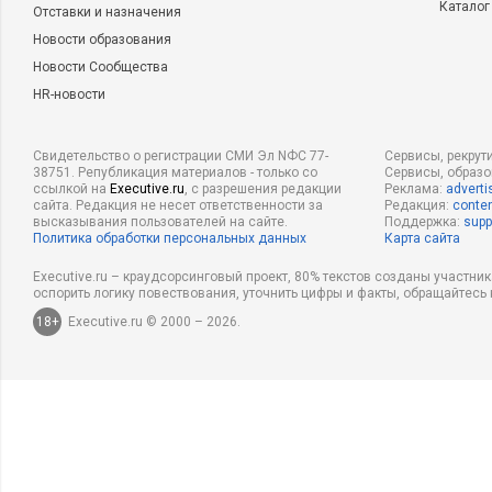
Каталог
Отставки и назначения
Новости образования
Новости Сообщества
HR-новости
Свидетельство о регистрации СМИ Эл NФС 77-
Сервисы, рекрут
38751. Републикация материалов - только со
Сервисы, образ
ссылкой на
Executive.ru
, с разрешения редакции
Реклама:
adverti
сайта. Редакция не несет ответственности за
Редакция:
conten
высказывания пользователей на сайте.
Поддержка:
supp
Политика обработки персональных данных
Карта сайта
Executive.ru – краудсорсинговый проект, 80% текстов созданы участни
оспорить логику повествования, уточнить цифры и факты, обращайтесь 
18+
Executive.ru © 2000 – 2026.