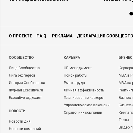
О ПРОЕКТЕ
F.A.Q.
РЕКЛАМА
ДЕКЛАРАЦИЯ СООБЩЕСТВ
CООБЩЕСТВО
КАРЬЕРА
БИЗНЕС
Лица Сообщества
HR-менеджмент
Корпора
Лига экспертов
Поиск работы
MBA в Р
История Сообщества
Рынок труда
MBA за 
Журнал Executive.ru
Личная эффективность
Рейтинг
Executive отдыхает
Планирование карьеры
Бизнес-
Управленческие вакансии
Бизнес-
НОВОСТИ
Справочник компаний
Книги п
Тесты
Новости дня
Видео п
Новости компаний