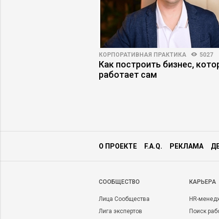
3000
23
КОРПОРАТИВНАЯ ПРАКТИКА
5027
жеру снизить риски
Как построить бизнес, кот
работает сам
О ПРОЕКТЕ
F.A.Q.
РЕКЛАМА
Д
CООБЩЕСТВО
КАРЬЕРА
Лица Сообщества
HR-менед
Лига экспертов
Поиск раб