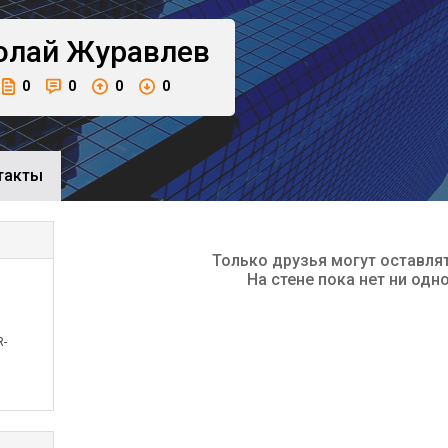
олай
Журавлев
0
0
0
0
такты
Только друзья могут оставля
На стене пока нет ни одн
R-