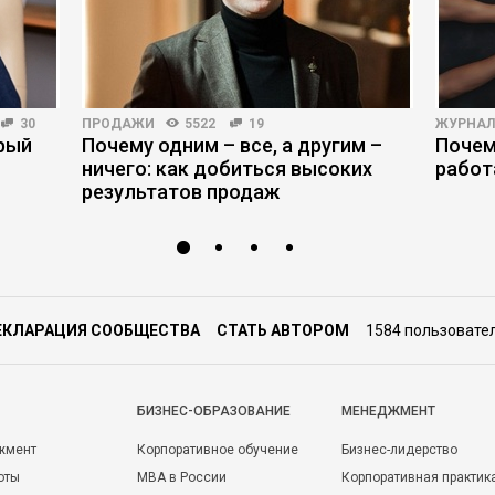
30
ПРОДАЖИ
5522
19
ЖУРНАЛ
орый
Почему одним – все, а другим –
Почем
ничего: как добиться высоких
работ
результатов продаж
ЕКЛАРАЦИЯ СООБЩЕСТВА
СТАТЬ АВТОРОМ
1584 пользовате
БИЗНЕС-ОБРАЗОВАНИЕ
МЕНЕДЖМЕНТ
жмент
Корпоративное обучение
Бизнес-лидерство
оты
MBA в России
Корпоративная практик