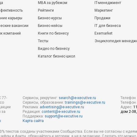
да
MBA за рубежом
IT-менеджмент
фективность
Рейтинги
Маркетинг
ние карьеры
Бизнес-курсы
Продажи
еские вакансии
Бизнес-кейсы
IT для бизнеса
ик компаний
Книги по бизнесу
Exemarket
Тесты
Энциклопедия менедж
Видео по бизнесу
Каталог бизнес-школ
 77-
Сервисы, рекрутинг:
search@e-xecutive.ru
Телефон 
 со
Сервисы, образование:
trainings@e-xecutive.ru
Телефон 
дакции
Реклама:
advertising@e-xecutive.ru
Адрес:
1
 за
Редакция:
content@e-xecutive.ru
дом 2-38,
Поддержка:
support@e-xecutive.ru
х
Карта сайта
 80% текстов созданы участниками Сообщества. Если вы не согласны с идеям
 цифры и факты, обращайтесь к авторам, а не в редакцию. Сделать это можн