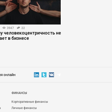
3947
22
КОРПОРАТИВНОЕ ОБУЧЕНИЕ
у человекоцентричность не
Дефицит навыков: к
ает в бизнесе
сотрудников, когда 
работы постоянно 
ля онлайн
ФИНАНСЫ
Корпоративные финансы
а
Личные финансы