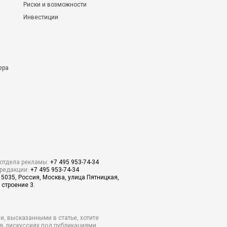
Риски и возможности
Инвестиции
ера
отдела рекламы:
+7 495 953-74-34
редакции:
+7 495 953-74-34
15035, Россия, Москва, улица Пятницкая,
 строение 3.
и, высказанными в статье, хотите
о в дискуссиях под публикациями.