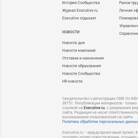
История Сообщества
Рынок тру
Журнал Executive.ru
Личная эф
Executive отдыхает
Планирова
Управленч
НОВОСТИ
Справочн
Новости дня
Новости компаний
Отставки и назначения
Новости образования
Новости Сообщества
HR-новости
Свидетельство о регистрации СМИ Эл NФС
38751. Републикация материалов - только
ссылкой на
Executive.ru
, с разрешения ре
сайта. Редакция не несет ответственности
высказывания пользователей на сайте.
Политика обработки персональных данны
Executive.ru – краудсорсинговый проект,
оспорить логику повествования, уточнить