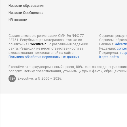
Новости образования
Новости Сообщества
HR-новости
Свидетельство о регистрации СМИ Эл NФС 77-
Сервисы, рекрут
38751. Републикация материалов - только со
Сервисы, образ
ссылкой на
Executive.ru
, с разрешения редакции
Реклама:
adverti
сайта. Редакция не несет ответственности за
Редакция:
conten
высказывания пользователей на сайте.
Поддержка:
supp
Политика обработки персональных данных
Карта сайта
Executive.ru – краудсорсинговый проект, 80% текстов созданы участни
оспорить логику повествования, уточнить цифры и факты, обращайтесь 
18+
Executive.ru © 2000 – 2026.