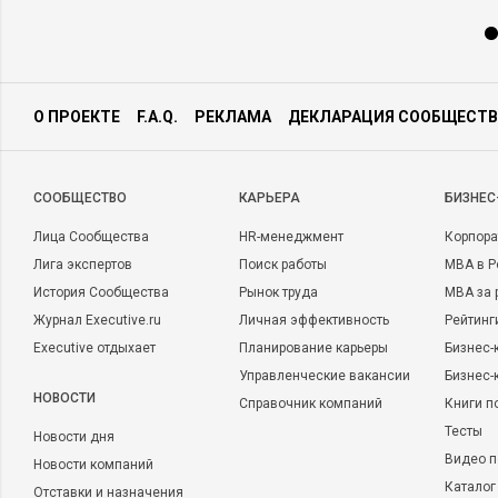
О ПРОЕКТЕ
F.A.Q.
РЕКЛАМА
ДЕКЛАРАЦИЯ СООБЩЕСТВ
CООБЩЕСТВО
КАРЬЕРА
БИЗНЕС
Лица Сообщества
HR-менеджмент
Корпора
Лига экспертов
Поиск работы
MBA в Р
История Сообщества
Рынок труда
MBA за 
Журнал Executive.ru
Личная эффективность
Рейтинг
Executive отдыхает
Планирование карьеры
Бизнес-
Управленческие вакансии
Бизнес-
НОВОСТИ
Справочник компаний
Книги п
Тесты
Новости дня
Видео п
Новости компаний
Каталог
Отставки и назначения