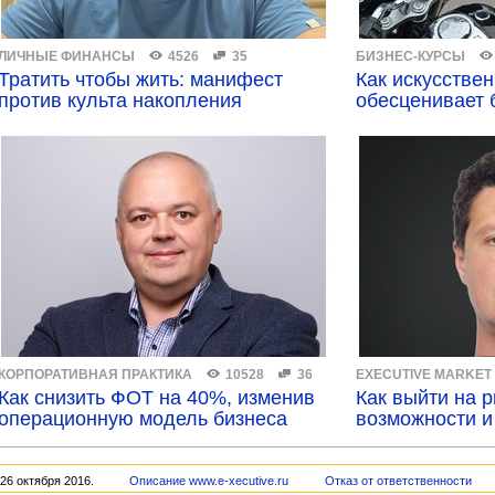
ЛИЧНЫЕ ФИНАНСЫ
4526
35
БИЗНЕС-КУРСЫ
Тратить чтобы жить: манифест
Как искусстве
против культа накопления
обесценивает 
КОРПОРАТИВНАЯ ПРАКТИКА
10528
36
EXECUTIVE MARKET
Как снизить ФОТ на 40%, изменив
Как выйти на 
операционную модель бизнеса
возможности и
26 октября 2016.
Описание www.e-xecutive.ru
Отказ от ответственности