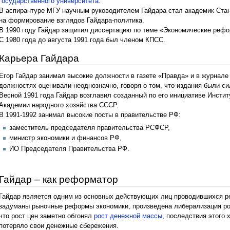
государственного университета
.
В аспирантуре МГУ научным руководителем Гайдара стал академик Стан
на формирование взглядов Гайдара-политика.
В 1990 году Гайдар защитил диссертацию по теме «Экономические реф
С 1980 года до августа 1991 года был членом КПСС.
Карьера Гайдара
Егор Гайдар занимал высокие должности в газете «Правда» и в журнале 
должностях оценивали неоднозначно, говоря о том, что издания были с
Весной 1991 года Гайдар возглавил созданный по его инициативе Инстит
Академии народного хозяйства СССР.
В 1991-1992 занимал высокие посты в правительстве РФ:
заместитель председателя правительства РСФСР,
министр экономики и финансов РФ,
ИО Председателя Правительства РФ.
Гайдар – как реформатор
Гайдар является одним из основных действующих лиц проводившихся ре
задуманы рыночные реформы экономики, произведена либерализация роз
что рост цен заметно обгонял
рост денежной массы
, последствия этого 
потеряло свои денежные сбережения.