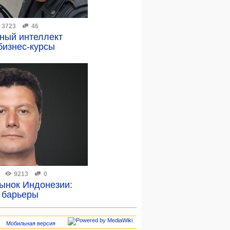
3723
46
нный интеллект
бизнес-курсы
9213
0
рынок Индонезии:
 барьеры
Мобильная версия