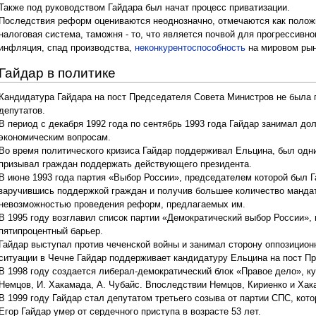
Также под руководством Гайдара был начат процесс приватизации.
Последствия реформ оцениваются неоднозначно, отмечаются как поло
налоговая система, таможня - то, что является почвой для прогрессивно
инфляция, спад производства,
неконкурентоспособность
на мировом рын
Гайдар в политике
Кандидатура Гайдара на пост Председателя Совета Министров не была
депутатов.
В период с декабря 1992 года по сентябрь 1993 года Гайдар занимал до
экономическим вопросам.
Во время политического кризиса Гайдар поддерживал Ельцина, был одни
призывал граждан поддержать действующего президента.
В июне 1993 года партия «Выбор России», председателем которой был 
заручившись поддержкой граждан и получив большее количество мандат
невозможностью проведения реформ, предлагаемых им.
В 1995 году возглавил список партии «Демократический выбор России»,
пятипроцентный барьер.
Гайдар выступал против чеченской войны и занимал сторону оппозицион
ситуации в Чечне Гайдар поддерживает кандидатуру Ельцина на пост П
В 1998 году создается либерал-демократический блок «Правое дело», куд
Немцов, И. Хакамада, А. Чубайс. Впоследствии Немцов, Кириенко и Хак
В 1999 году Гайдар стал депутатом третьего созыва от партии СПС, кот
Егор Гайдар умер от сердечного приступа в возрасте 53 лет.