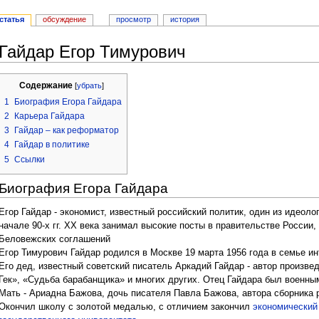
статья
обсуждение
просмотр
история
Гайдар Егор Тимурович
Перейти к:
навигация
,
поиск
Содержание
[
убрать
]
1
Биография Егора Гайдара
2
Карьера Гайдара
3
Гайдар – как реформатор
4
Гайдар в политике
5
Ссылки
Биография Егора Гайдара
Егор Гайдар - экономист, известный российский политик, один из идеол
начале 90-х гг. ХХ века занимал высокие посты в правительстве России,
Беловежских соглашений
Егор Тимурович Гайдар родился в Москве 19 марта 1956 года в семье и
Его дед, известный советский писатель Аркадий Гайдар - автор произвед
Гек», «Судьба барабанщика» и многих других. Отец Гайдара был военны
Мать - Ариадна Бажова, дочь писателя Павла Бажова, автора сборника 
Окончил школу с золотой медалью, с отличием закончил
экономический