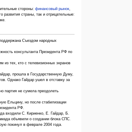
жительные стороны:
финансовый рынок
,
го развития страны, так и отрицательные:
ке.
 поддержана Съездом народных
лжность консультанта Президента РФ по
м из тех, кто с телевизионных экранов
Гайдар, прошла в Государственную Думу,
ов. Однако Гайдар ушел в отставку за
 но партия не сумела преодолеть
ную Ельцину, но после стабилизации
резидента РФ.
а входили С. Кириенко, Е. Гайдар, Б.
амада объявили о создании блока СПС.
орую покинул в феврале 2004 года.